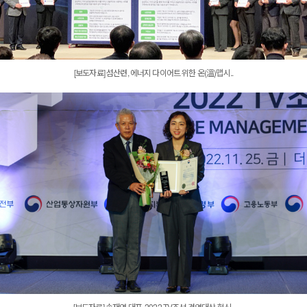
[보도자료] 섬산련, 에너지 다이어트 위한 온(溫)맵시..
[보도자료] 송재연 대표, 2022 TV조선 경영대상 혁신..