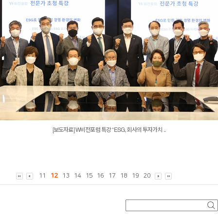
[보도자료] W비전포럼 특강 “ESG, 회사의 투자가치 ..
12
11
13
14
15
16
17
18
19
20