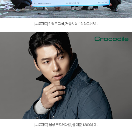
[보도자료] 던필드 그룹, '서울시립수락양로원&#..
[보도자료] ‘남성 크로커다일’, 올 매출 1300억 예..