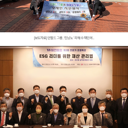
[보도자료] 던필드 그룹, ‘힌남노’ 피해 수재민에 ..