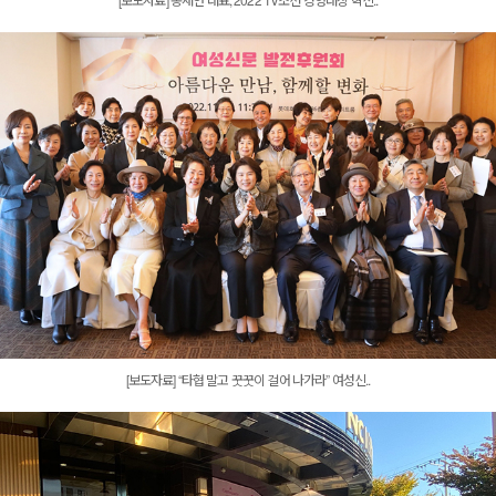
[보도자료] “타협 말고 꿋꿋이 걸어 나가라” 여성신..