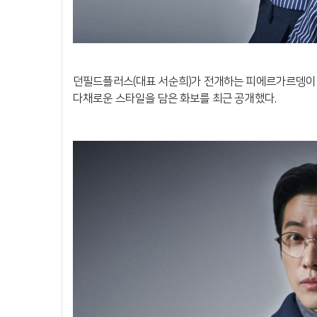
던필드플러스(대표 서순희)가 전개하는 피에르가르뎅이
다채로운 스타일을 담은 화보를 최근 공개했다.