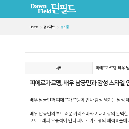
Home
홍보자료
뉴스룸
피에르가르뎅, 배우 
제목
피에르가르뎅, 배우 남궁민과 감성 스타일 
배우 남궁민과 피에르가르뎅이 만나 감성 넘치는 남성 
배우 남궁민의 부드러운 카리스마와 기대이상의 완벽한 
포토그래퍼 오중석이
만나 피에르가르뎅의 매력표출에 