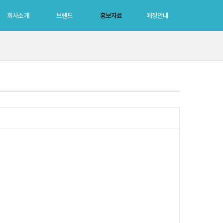
회사소개
브랜드
홍보자료
매장안내
회사소개
브랜드
홍보자료
매장안내
그룹소개
크로커다일
뉴스룸
크로커다일
CEO인사말
피에르가르뎅
미디어
여성피에르가르뎅
수상내역
듑벨
남성피에르가르뎅
던필드레이디
던필드몰
듑벨