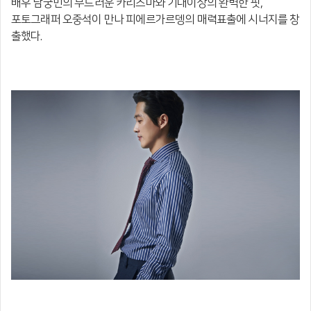
배우 남궁민의 부드러운 카리스마와 기대이상의 완벽한 핏,
포토그래퍼 오중석이
만나 피에르가르뎅의 매력표출에 시너지를 창
출했다.