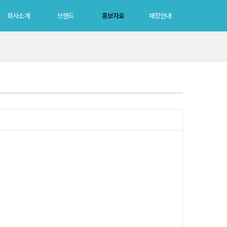
회사소개
브랜드
홍보자료
매장안내
회사소개
브랜드
홍보자료
매장안내
그룹소개
크로커다일
뉴스룸
크로커다일
CEO인사말
피에르가르뎅
미디어
여성피에르가르뎅
수상내역
듑벨
남성피에르가르뎅
던필드레이디
던필드몰
듑벨